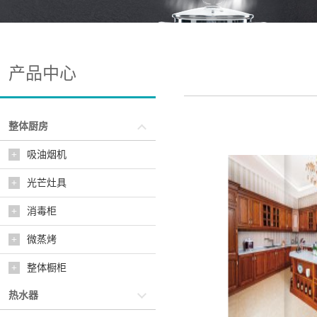
产品中心
整体厨房
吸油烟机
+
光芒灶具
+
消毒柜
+
微蒸烤
+
整体橱柜
+
热水器